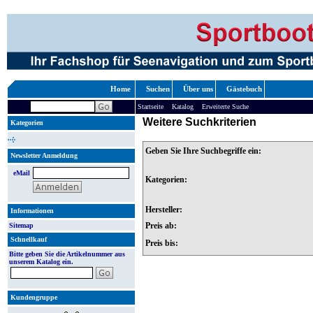
Home
Suchen
Über uns
Gästebuch
»
»
Startseite
Katalog
Erweiterte Suche
Weitere Suchkriterien
Kategorien
Geben Sie Ihre Suchbegriffe ein:
Newsletter Anmeldung
eMail
Kategorien:
Hersteller:
Informationen
Preis ab:
Sitemap
Schnellkauf
Preis bis:
Bitte geben Sie die Artikelnummer aus
unserem Katalog ein.
Kundengruppe