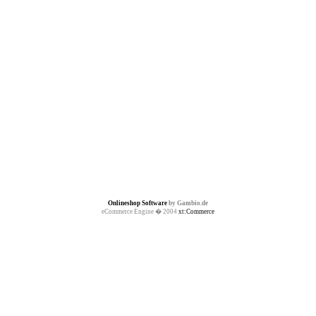
Onlineshop Software
by Gambio.de
eCommerce Engine � 2004
xt:Commerce