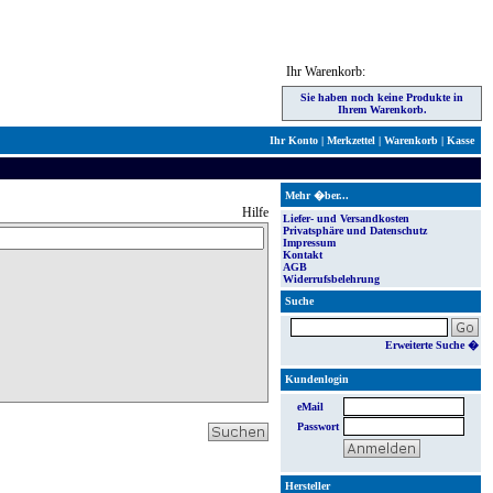
Ihr Warenkorb:
Sie haben noch keine Produkte in
Ihrem Warenkorb.
Ihr Konto
|
Merkzettel
|
Warenkorb
|
Kasse
Mehr �ber...
Hilfe
Liefer- und Versandkosten
Privatsphäre und Datenschutz
Impressum
Kontakt
AGB
Widerrufsbelehrung
Suche
Erweiterte Suche �
Kundenlogin
eMail
Passwort
Hersteller