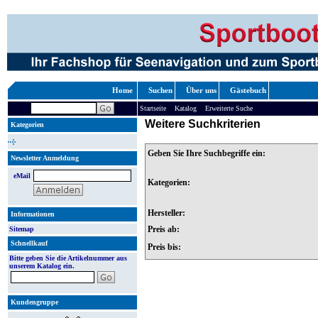
Home
Suchen
Über uns
Gästebuch
»
»
Startseite
Katalog
Erweiterte Suche
Weitere Suchkriterien
Kategorien
Geben Sie Ihre Suchbegriffe ein:
Newsletter Anmeldung
eMail
Kategorien:
Hersteller:
Informationen
Preis ab:
Sitemap
Schnellkauf
Preis bis:
Bitte geben Sie die Artikelnummer aus
unserem Katalog ein.
Kundengruppe