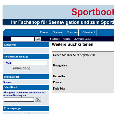
Home
Suchen
Über uns
Gästebuch
»
»
Startseite
Katalog
Erweiterte Suche
Weitere Suchkriterien
Kategorien
Geben Sie Ihre Suchbegriffe ein:
Newsletter Anmeldung
eMail
Kategorien:
Hersteller:
Informationen
Preis ab:
Sitemap
Schnellkauf
Preis bis:
Bitte geben Sie die Artikelnummer aus
unserem Katalog ein.
Kundengruppe