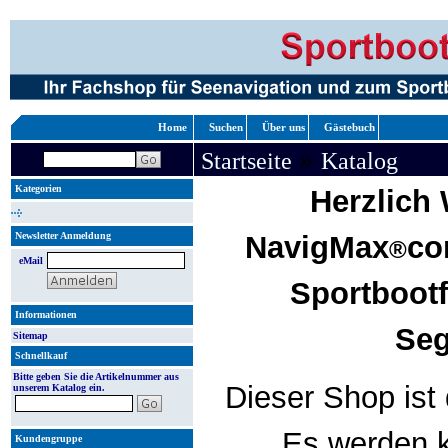
Home
Suchen
Über uns
Gästebuch
»
Startseite
Katalog
Kategorien
Herzlich
Newsletter Anmeldung
NavigMax
co
®
eMail
Sportboot
Informationen
Seg
Sitemap
Schnellkauf
Bitte geben Sie die Artikelnummer aus
Dieser Shop ist 
unserem Katalog ein.
Es werden k
Kundengruppe