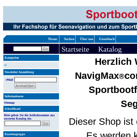
Home
Suchen
Über uns
Gästebuch
»
Startseite
Katalog
Kategorien
Herzlich
Newsletter Anmeldung
NavigMax
co
®
eMail
Sportboot
Informationen
Seg
Sitemap
Schnellkauf
Bitte geben Sie die Artikelnummer aus
Dieser Shop ist 
unserem Katalog ein.
Es werden k
Kundengruppe