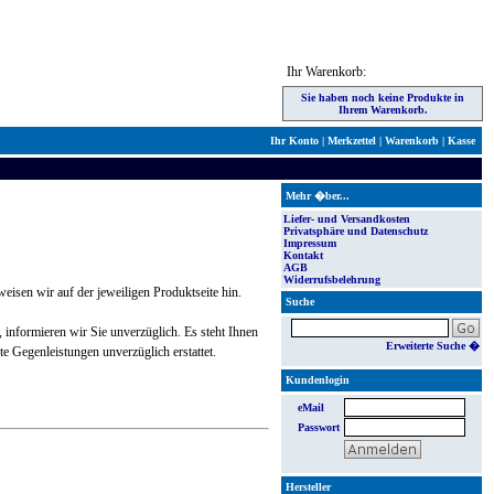
Ihr Warenkorb:
Sie haben noch keine Produkte in
Ihrem Warenkorb.
Ihr Konto
|
Merkzettel
|
Warenkorb
|
Kasse
Mehr �ber...
Liefer- und Versandkosten
Privatsphäre und Datenschutz
Impressum
Kontakt
AGB
Widerrufsbelehrung
weisen wir auf der jeweiligen Produktseite hin.
Suche
n, informieren wir Sie unverzüglich. Es steht Ihnen
Erweiterte Suche �
hte Gegenleistungen unverzüglich erstattet.
Kundenlogin
eMail
Passwort
Hersteller