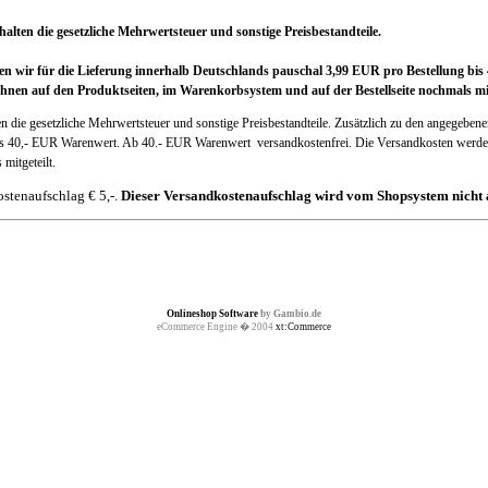
alten die gesetzliche Mehrwertsteuer und sonstige Preisbestandteile.
nen wir für die Lieferung innerhalb Deutschlands pauschal 3,99 EUR pro Bestellung 
hnen auf den Produktseiten, im Warenkorbsystem und auf der Bestellseite nochmals mit
en die gesetzliche Mehrwertsteuer und sonstige Preisbestandteile. Zusätzlich zu den angegebene
is 40,- EUR Warenwert. Ab 40.- EUR Warenwert versandkostenfrei. Die Versandkosten werden
mitgeteilt.
stenaufschlag € 5,-.
Dieser Versandkostenaufschlag wird vom Shopsystem nicht 
Onlineshop Software
by Gambio.de
eCommerce Engine � 2004
xt:Commerce