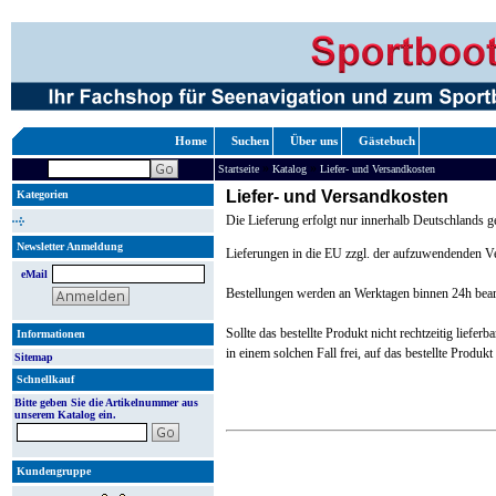
Home
Suchen
Über uns
Gästebuch
»
»
Startseite
Katalog
Liefer- und Versandkosten
Liefer- und Versandkosten
Kategorien
Die Lieferung erfolgt nur innerhalb Deutschlands 
Newsletter Anmeldung
Lieferungen in die EU zzgl. der aufzuwendenden 
eMail
Bestellungen werden an Werktagen binnen 24h bearbei
Sollte das bestellte Produkt nicht rechtzeitig liefe
Informationen
in einem solchen Fall frei, auf das bestellte Produk
Sitemap
Schnellkauf
Bitte geben Sie die Artikelnummer aus
unserem Katalog ein.
Kundengruppe