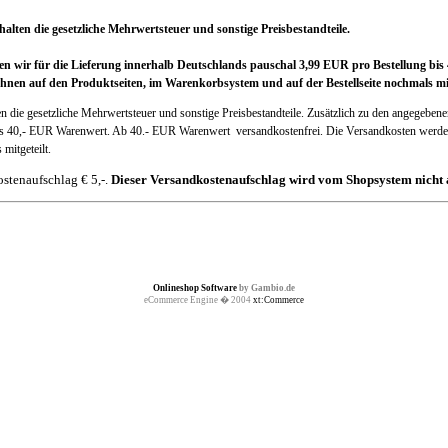
alten die gesetzliche Mehrwertsteuer und sonstige Preisbestandteile.
nen wir für die Lieferung innerhalb Deutschlands pauschal 3,99 EUR pro Bestellung 
hnen auf den Produktseiten, im Warenkorbsystem und auf der Bestellseite nochmals mit
en die gesetzliche Mehrwertsteuer und sonstige Preisbestandteile. Zusätzlich zu den angegebene
is 40,- EUR Warenwert. Ab 40.- EUR Warenwert versandkostenfrei. Die Versandkosten werden
mitgeteilt.
stenaufschlag € 5,-.
Dieser Versandkostenaufschlag wird vom Shopsystem nicht 
Onlineshop Software
by Gambio.de
eCommerce Engine � 2004
xt:Commerce