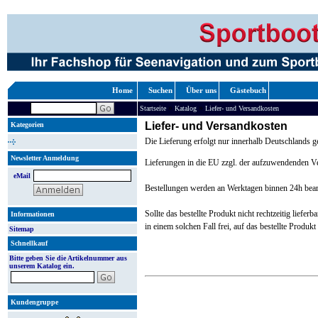
Home
Suchen
Über uns
Gästebuch
»
»
Startseite
Katalog
Liefer- und Versandkosten
Liefer- und Versandkosten
Kategorien
Die Lieferung erfolgt nur innerhalb Deutschlands 
Newsletter Anmeldung
Lieferungen in die EU zzgl. der aufzuwendenden 
eMail
Bestellungen werden an Werktagen binnen 24h bearbei
Sollte das bestellte Produkt nicht rechtzeitig liefe
Informationen
in einem solchen Fall frei, auf das bestellte Produk
Sitemap
Schnellkauf
Bitte geben Sie die Artikelnummer aus
unserem Katalog ein.
Kundengruppe