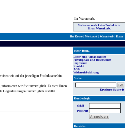
Ihr Warenkorb:
Sie haben noch keine Produkte in
Ihrem Warenkorb.
Ihr Konto
|
Merkzettel
|
Warenkorb
|
Kasse
Mehr �ber...
Liefer- und Versandkosten
Privatsphäre und Datenschutz
Impressum
Kontakt
AGB
Widerrufsbelehrung
weisen wir auf der jeweiligen Produktseite hin.
Suche
n, informieren wir Sie unverzüglich. Es steht Ihnen
Erweiterte Suche �
hte Gegenleistungen unverzüglich erstattet.
Kundenlogin
eMail
Passwort
Hersteller