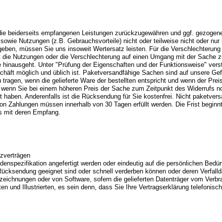
 die beiderseits empfangenen Leistungen zurückzugewähren und ggf. gezogen
owie Nutzungen (z.B. Gebrauchsvorteile) nicht oder teilweise nicht oder nur
ben, müssen Sie uns insoweit Wertersatz leisten. Für die Verschlechterun
t die Nutzungen oder die Verschlechterung auf einen Umgang mit der Sache zu
 hinausgeht. Unter "Prüfung der Eigenschaften und der Funktionsweise" ver
chäft möglich und üblich ist. Paketversandfähige Sachen sind auf unsere Ge
ragen, wenn die gelieferte Ware der bestellten entspricht und wenn der Pr
er wenn Sie bei einem höheren Preis der Sache zum Zeitpunkt des Widerrufs no
cht haben. Anderenfalls ist die Rücksendung für Sie kostenfrei. Nicht paketve
von Zahlungen müssen innerhalb von 30 Tagen erfüllt werden. Die Frist beginnt
ns mit deren Empfang.
tzverträgen
enspezifikation angefertigt werden oder eindeutig auf die persönlichen Bedür
 Rücksendung geeignet sind oder schnell verderben können oder deren Verfall
fzeichnungen oder von Software, sofern die gelieferten Datenträger vom Verbr
ften und Illustrierten, es sein denn, dass Sie Ihre Vertragserklärung telefoni