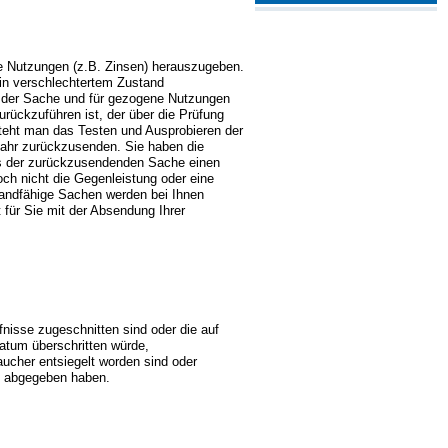
e Nutzungen (z.B. Zinsen) herauszugeben.
 in verschlechtertem Zustand
g der Sache und für gezogene Nutzungen
rückzuführen ist, der über die Prüfung
steht man das Testen und Ausprobieren der
fahr zurückzusenden. Sie haben die
eis der zurückzusendenden Sache einen
ch nicht die Gegenleistung oder eine
rsandfähige Sachen werden bei Ihnen
 für Sie mit der Absendung Ihrer
fnisse zugeschnitten sind oder die auf
datum überschritten würde,
aucher entsiegelt worden sind oder
sch abgegeben haben.