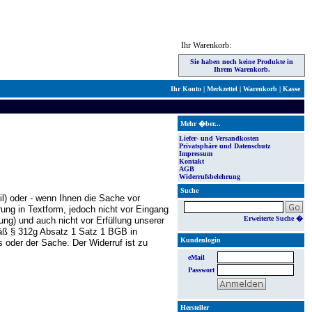
Ihr Warenkorb:
Sie haben noch keine Produkte in
Ihrem Warenkorb.
Ihr Konto
|
Merkzettel
|
Warenkorb
|
Kasse
Mehr �ber...
Liefer- und Versandkosten
Privatsphäre und Datenschutz
Impressum
Kontakt
AGB
Widerrufsbelehrung
Suche
l) oder - wenn Ihnen die Sache vor
rung in Textform, jedoch nicht vor Eingang
Erweiterte Suche �
ung) und auch nicht vor Erfüllung unserer
mäß § 312g Absatz 1 Satz 1 BGB in
Kundenlogin
 oder der Sache. Der Widerruf ist zu
eMail
Passwort
Hersteller