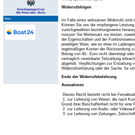
Widerrufsfolgen
Kundengruppe:
Gast
Alle Preise inkl. MwSt.
News
Im Falle eines wirksamen Widerrufs sind
Können Sie uns die empfangene Leistung s
zurückgewähren beziehungsweise herausge
müssen Sie Wertersatz nur leisten, sowei
der Eigenschaften und der Funktionsweise
jeweiligen Ware, wie es etwa im Ladenges
regelmäßigen Kosten der Rücksendung zu t
Betrag von 40,- Euro nicht übersteigt od
vertraglich vereinbarte Teilzahlung erbra
abgeholt. Verpflichtungen zur Erstattung 
Widerrufserklärung oder der Sache, für u
Ende der Widerrufsbelehrung
Ausnahmen
Dieses Recht besteht nicht bei Fernabsa
1. zur Lieferung von Waren, die nach Kund
Grund ihrer Beschaffenheit nicht für eine
2. zur Lieferung von Audio- oder Videoau
3. zur Lieferung von Zeitungen, Zeitschri