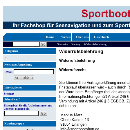
Home
Suchen
Über uns
Gästebuch
»
»
Startseite
Katalog
Widerrufsbelehrung
Widerrufsbelehrung
Kategorien
Widerrufsbelehrung
Newsletter Anmeldung
Widerrufsrecht
eMail
Sie können Ihre Vertragserklärung innerh
Fristablauf überlassen wird - auch durch 
Informationen
der Ware beim Empfänger (bei der wiederke
Sitemap
Informationspflichten gemäß Artikel 246 
Schnellkauf
Verbindung mit Artikel 246 § 3 EGBGB. Zur
richten an:
Bitte geben Sie die Artikelnummer aus
unserem Katalog ein.
Markus Metz
Obere Karlstr. 13
Kundengruppe
91054 Erlangen
info@sportbootshop.de