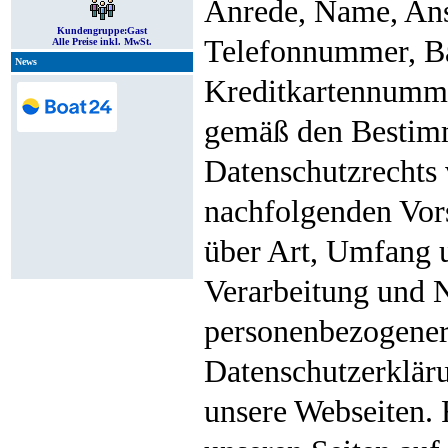
Anrede, Name, Ans
Kundengruppe:
Gast
Telefonnummer, B
Alle Preise inkl. MwSt.
News
Kreditkartennumme
gemäß den Bestim
Datenschutzrechts 
nachfolgenden Vors
über Art, Umfang 
Verarbeitung und 
personenbezogener
Datenschutzerkläru
unsere Webseiten. 