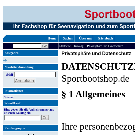
Home
Suchen
Über uns
Gästebuch
»
»
Startseite
Katalog
Privatsphäre und Datenschutz
Privatsphäre und Datenschutz
Kategorien
DATENSCHUT
Newsletter Anmeldung
eMail
Sportbootshop.de
§ 1 Allgemeines
Informationen
Sitemap
Schnellkauf
Bitte geben Sie die Artikelnummer aus
unserem Katalog ein.
Ihre personenbezo
Kundengruppe