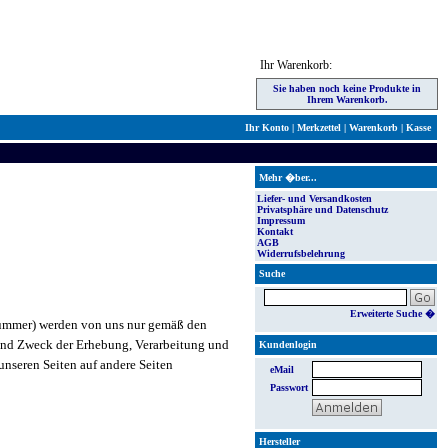
Ihr Warenkorb:
Sie haben noch keine Produkte in
Ihrem Warenkorb.
Ihr Konto
|
Merkzettel
|
Warenkorb
|
Kasse
Mehr �ber...
Liefer- und Versandkosten
Privatsphäre und Datenschutz
Impressum
Kontakt
AGB
Widerrufsbelehrung
Suche
Erweiterte Suche �
nummer) werden von uns nur gemäß den
 und Zweck der Erhebung, Verarbeitung und
Kundenlogin
unseren Seiten auf andere Seiten
eMail
Passwort
Hersteller