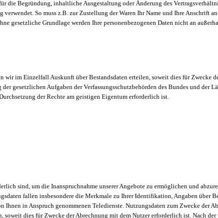
ür die Begründung, inhaltliche Ausgestaltung oder Änderung des Vertragsverhältnis
g verwendet. So muss z.B. zur Zustellung der Waren Ihr Name und Ihre Anschrift a
ohne gesetzliche Grundlage werden Ihre personenbezogenen Daten nicht an außerha
 wir im Einzelfall Auskunft über Bestandsdaten erteilen, soweit dies für Zwecke d
ng der gesetzlichen Aufgaben der Verfassungsschutzbehörden des Bundes und der L
Durchsetzung der Rechte am geistigen Eigentum erforderlich ist.
derlich sind, um die Inanspruchnahme unserer Angebote zu ermöglichen und abzur
gsdaten fallen insbesondere die Merkmale zu Ihrer Identifikation, Angaben über 
on Ihnen in Anspruch genommenen Teledienste. Nutzungsdaten zum Zwecke der Ab
ln, soweit dies für Zwecke der Abrechnung mit dem Nutzer erforderlich ist. Nach de