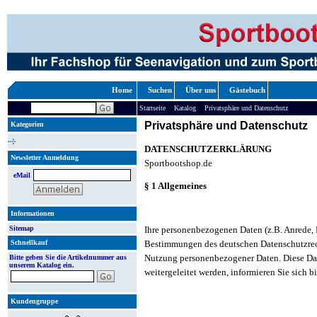
Home
Suchen
Über uns
Gästebuch
»
»
Startseite
Katalog
Privatsphäre und Datenschutz
Privatsphäre und Datenschutz
Kategorien
DATENSCHUTZERKLÄRUNG
Newsletter Anmeldung
Sportbootshop.de
eMail
§ 1 Allgemeines
Informationen
Sitemap
Ihre personenbezogenen Daten (z.B. Anrede,
Schnellkauf
Bestimmungen des deutschen Datenschutzrech
Nutzung personenbezogener Daten. Diese Daten
Bitte geben Sie die Artikelnummer aus
unserem Katalog ein.
weitergeleitet werden, informieren Sie sich 
Kundengruppe