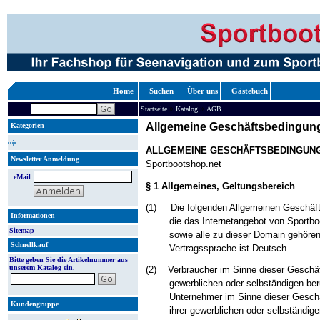
Home
Suchen
Über uns
Gästebuch
»
»
Startseite
Katalog
AGB
Allgemeine Geschäftsbedingun
Kategorien
ALLGEMEINE GESCHÄFTSBEDINGUN
Newsletter Anmeldung
Sportbootshop.net
eMail
§ 1 Allgemeines, Geltungsbereich
(1)
Die folgenden Allgemeinen Geschäf
Informationen
die das Internetangebot von Sportb
Sitemap
sowie alle zu dieser Domain gehöre
Schnellkauf
Vertragssprache ist Deutsch.
Bitte geben Sie die Artikelnummer aus
unserem Katalog ein.
(2)
Verbraucher im Sinne dieser Geschäf
gewerblichen oder selbständigen ber
Unternehmer im Sinne dieser Geschäf
Kundengruppe
ihrer gewerblichen oder selbständige