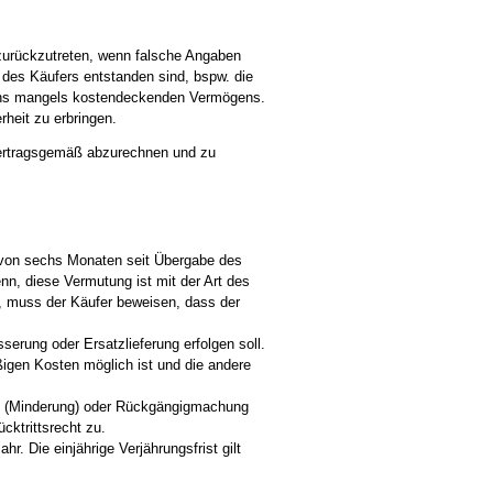
g zurückzutreten, wenn falsche Angaben
 des Käufers entstanden sind, bspw. die
rens mangels kostendeckenden Vermögens.
rheit zu erbringen.
 vertragsgemäß abzurechnen und zu
b von sechs Monaten seit Übergabe des
n, diese Vermutung ist mit der Art des
, muss der Käufer beweisen, dass der
erung oder Ersatzlieferung erfolgen soll.
ßigen Kosten möglich ist und die andere
ses (Minderung) oder Rückgängigmachung
cktrittsrecht zu.
. Die einjährige Verjährungsfrist gilt