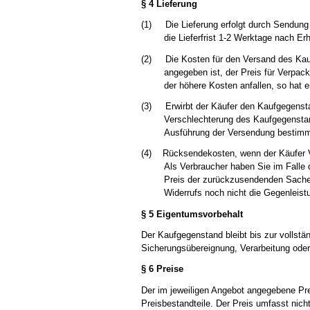
§ 4 Lieferung
(1)
Die Lieferung erfolgt durch Sendung
die Lieferfrist 1-2 Werktage nach Er
(2)
Die Kosten für den Versand des Kau
angegeben ist, der Preis für Verpac
der höhere Kosten anfallen, so hat 
(3)
Erwirbt der Käufer den Kaufgegenstan
Verschlechterung des Kaufgegenstan
Ausführung der Versendung bestimmt
(4)
Rücksendekosten, wenn der Käufer V
Als Verbraucher haben Sie im Falle 
Preis der zurückzusendenden Sache 
Widerrufs noch nicht die Gegenleistu
§ 5 Eigentumsvorbehalt
Der Kaufgegenstand bleibt bis zur vollst
Sicherungsübereignung, Verarbeitung oder
§ 6 Preise
Der im jeweiligen Angebot angegebene Prei
Preisbestandteile. Der Preis umfasst nich