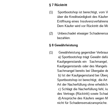
§ 7 Rücktritt
(1)
Sportbootshop ist berechtigt, vom V
über die Kreditwürdigkeit des Käufe
Eröffnung eines Insolvenzverfahre
Dem Käufer wird vor Rücktritt die Mö
(2)
Unbeschadet etwaiger Schadenersatz
bezahlen.
§ 8 Gewährleistung
(1)
Gewährleistung gegenüber Verbrau
a) Sportbootshop trägt Gewähr dafü
Kaufgegenstands ein Sachmangel, so 
Kaufgegenstands oder des Mangels u
Sachmangel bereits bei Übergabe d
b) Ist der Kaufgegenstand bei Überg
Sportbootshop ist berechtigt, die A
Art der Nacherfüllung ohne erheblich
c) Schlägt die Nacherfüllung fehl,
des Vertrags (Rücktritt) sowie Scha
d) Ansprüche des Käufers wegen Mäng
nicht für Schadensersatzansprüche.