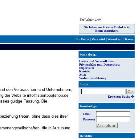
Ihr Warenkorb:
Sie haben noch keine Produkte in
Ihrem Warenkorb.
Ihr Konto
|
Merkzettel
|
Warenkorb
|
Kasse
Mehr �ber...
Liefer- und Versandkosten
Privatsphäre und Datenschutz
Impressum
Kontakt
AGB
Widerrufsbelehrung
Suche
und den Verbrauchern und Unternehmern,
ung der Website info@sportbootshop.de
Erweiterte Suche �
usses gültige Fassung. Die
Kundenlogin
eMail
eziehung treten, ohne dass dies ihrer
Passwort
ersonengesellschaften, die in Ausübung
Hersteller