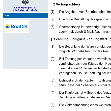
§ 2 Vertragsschluss
Kundengruppe:
Gast
Alle Preise inkl. MwSt.
(1)
Die Angebote von Sportbootshop im I
News
(2)
Durch die Bestellung des gewünscht
(3)
Sportbootshop ist berechtigt, dies
übermittelt durch E-Mail. Nach fruch
§ 3 Zahlung, Fälligkeit, Zahlungsverzu
(1)
Die Bezahlung der Waren erfolgt p
möglich. Wir behalten uns das Recht
(2)
Bei Zahlung per Vorkasse verpflich
verpflichtet sich der Käufer, den Ka
innerhalb von 14 Tagen nach Erhalt 
Vertragsschluss. Bei Zahlung per Kr
(3)
Befindet sich der Käufer im Zahlung
denn, dass der Schaden auch bei rec
(4)
Der Kaufpreis ist während des Verz
Rechtsgeschäften, an denen ein Verb
(5)
D
ie Geltendmachung eines weiteren