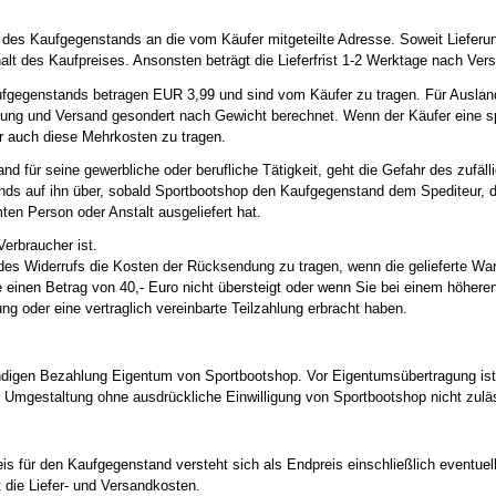
 des Kaufgegenstands an die vom Käufer mitgeteilte Adresse. Soweit Lieferun
halt des Kaufpreises. Ansonsten beträgt die Lieferfrist 1-2 Werktage nach Ver
fgegenstands betragen EUR 3,99 und sind vom Käufer zu tragen. Für Auslands
kung und Versand gesondert nach Gewicht berechnet. Wenn der Käufer eine sp
er auch diese Mehrkosten zu tragen.
d für seine gewerbliche oder berufliche Tätigkeit, geht die Gefahr des zufäll
ds auf ihn über, sobald Sportbootshop den Kaufgegenstand dem Spediteur, d
en Person oder Anstalt ausgeliefert hat.
erbraucher ist.
des Widerrufs die Kosten der Rücksendung zu tragen, wenn die gelieferte Ware
einen Betrag von 40,- Euro nicht übersteigt oder wenn Sie bei einem höhere
ng oder eine vertraglich vereinbarte Teilzahlung erbracht haben.
ändigen Bezahlung Eigentum von Sportbootshop. Vor Eigentumsübertragung ist
 Umgestaltung ohne ausdrückliche Einwilligung von Sportbootshop nicht zulä
s für den Kaufgegenstand versteht sich als Endpreis einschließlich eventuell
t die Liefer- und Versandkosten.