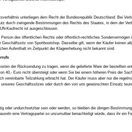
tsverhältnis unterliegen dem Recht der Bundesrepublik Deutschland. Bei Verb
chutz durch zwingende Bestimmungen des Rechts des Staates, in dem der Verb
 UN-Kaufrecht ist ausgeschlossen.
 Person des öffentlichen Rechts oder öffentlich-rechtliches Sondervermögen is
er Geschäftssitz von Sportbootshop. Dasselbe gilt, wenn der Käufer keinen a
chen Aufenthalt im Zeitpunkt der Klageerhebung nicht bekannt sind.
rrufs
Kosten der Rücksendung zu tragen, wenn die gelieferte Ware der bestellten en
n 40,- Euro nicht übersteigt oder wenn Sie bei einem höheren Preis der Sac
lich vereinbarte Teilzahlung erbracht hat. Der Käufer muss aber nur die rege
 unseres Geschäftssitzes oder durch den von uns gewünschten Einsatz teure
ig oder undurchsetzbar sein oder werden, so bleiben die übrigen Bestimmung
auseln eine Vertragspartei so unzumutbar benachteiligt würde, dass ihr ein 