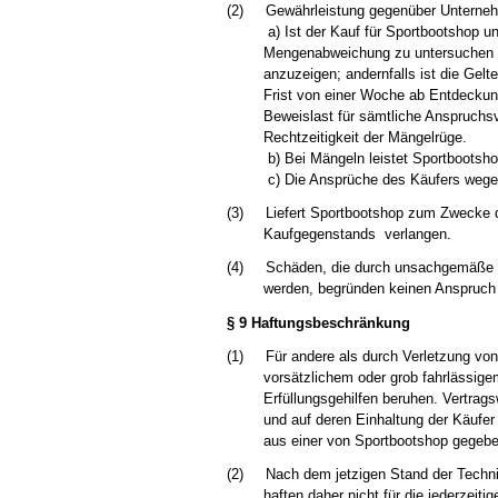
(2)
Gewährleistung gegenüber Unterne
a) Ist der Kauf für Sportbootshop u
Mengenabweichung zu untersuchen un
anzuzeigen; andernfalls ist die Ge
Frist von einer Woche ab Entdeckung 
Beweislast für sämtliche Anspruchsv
Rechtzeitigkeit der Mängelrüge.
b) Bei Mängeln leistet Sportbootsh
c) Die Ansprüche des Käufers wegen
(3)
Liefert Sportbootshop zum Zwecke 
Kaufgegenstands verlangen.
(4)
Schäden, die durch unsachgemäße o
werden, begründen keinen Anspruch
§ 9 Haftungsbeschränkung
(1)
Für andere als durch Verletzung vo
vorsätzlichem oder grob fahrlässige
Erfüllungsgehilfen beruhen. Vertrag
und auf deren Einhaltung der Käufe
aus einer von Sportbootshop gegebe
(2)
Nach dem jetzigen Stand der Technik
haften daher nicht für die jederzeiti