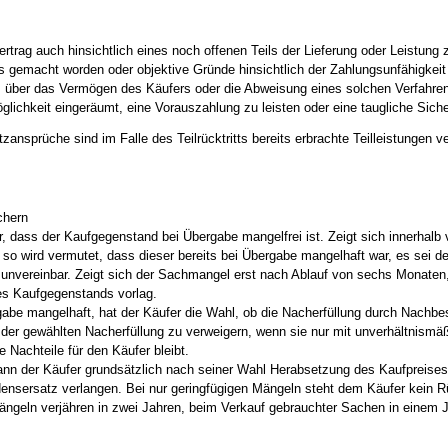
ertrag auch hinsichtlich eines noch offenen Teils der Lieferung oder Leistun
rs gemacht worden oder objektive Gründe hinsichtlich der Zahlungsunfähigkeit
ns über das Vermögen des Käufers oder die Abweisung eines solchen Verfah
glichkeit eingeräumt, eine Vorauszahlung zu leisten oder eine taugliche Siche
ansprüche sind im Falle des Teilrücktritts bereits erbrachte Teilleistungen
chern
r, dass der Kaufgegenstand bei Übergabe mangelfrei ist. Zeigt sich innerhal
wird vermutet, dass dieser bereits bei Übergabe mangelhaft war, es sei den
nvereinbar. Zeigt sich der Sachmangel erst nach Ablauf von sechs Monaten
es Kaufgegenstands vorlag.
abe mangelhaft, hat der Käufer die Wahl, ob die Nacherfüllung durch Nachbess
rt der gewählten Nacherfüllung zu verweigern, wenn sie nur mit unverhältnismä
e Nachteile für den Käufer bleibt.
 kann der Käufer grundsätzlich nach seiner Wahl Herabsetzung des Kaufprei
densersatz verlangen. Bei nur geringfügigen Mängeln steht dem Käufer kein Rü
eln verjähren in zwei Jahren, beim Verkauf gebrauchter Sachen in einem Jahr