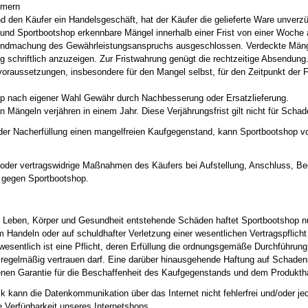
hmern
nd den Käufer ein Handelsgeschäft, hat der Käufer die gelieferte Ware unverzü
d Sportbootshop erkennbare Mängel innerhalb einer Frist von einer Woche a
ltendmachung des Gewährleistungsanspruchs ausgeschlossen. Verdeckte Mänge
schriftlich anzuzeigen. Zur Fristwahrung genügt die rechtzeitige Absendung. D
oraussetzungen, insbesondere für den Mangel selbst, für den Zeitpunkt der F
op nach eigener Wahl Gewähr durch Nachbesserung oder Ersatzlieferung.
 Mängeln verjähren in einem Jahr. Diese Verjährungsfrist gilt nicht für Scha
der Nacherfüllung einen mangelfreien Kaufgegenstand, kann Sportbootshop
der vertragswidrige Maßnahmen des Käufers bei Aufstellung, Anschluss, Be
 gegen Sportbootshop.
n Leben, Körper und Gesundheit entstehende Schäden haftet Sportbootshop n
m Handeln oder auf schuldhafter Verletzung einer wesentlichen Vertragspflich
swesentlich ist eine Pflicht, deren Erfüllung die ordnungsgemäße Durchführung
r regelmäßig vertrauen darf. Eine darüber hinausgehende Haftung auf Schade
nen Garantie für die Beschaffenheit des Kaufgegenstands und dem Produktha
 kann die Datenkommunikation über das Internet nicht fehlerfrei und/oder jed
ge Verfügbarkeit unseres Internetshops.