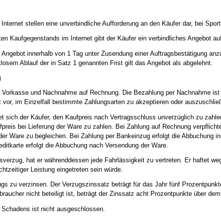
nternet stellen eine unverbindliche Aufforderung an den Käufer dar, bei Spor
en Kaufgegenstands im Internet gibt der Käufer ein verbindliches Angebot au
es Angebot innerhalb von 1 Tag unter Zusendung einer Auftragsbestätigung an
tlosem Ablauf der in Satz 1 genannten Frist gilt das Angebot als abgelehnt.
g
er Vorkasse und Nachnahme auf Rechnung. Die Bezahlung per Nachnahme ist 
 vor, im Einzelfall bestimmte Zahlungsarten zu akzeptieren oder auszuschlie
tet sich der Käufer, den Kaufpreis nach Vertragsschluss unverzüglich zu zah
ufpreis bei Lieferung der Ware zu zahlen. Bei Zahlung auf Rechnung verpflich
der Ware zu begleichen. Bei Zahlung per Bankeinzug erfolgt die Abbuchung i
editkarte erfolgt die Abbuchung nach Versendung der Ware.
sverzug, hat er währenddessen jede Fahrlässigkeit zu vertreten. Er haftet weg
htzeitiger Leistung eingetreten sein würde.
ugs zu verzinsen. Der Verzugszinssatz beträgt für das Jahr fünf Prozentpunk
raucher nicht beteiligt ist, beträgt der Zinssatz acht Prozentpunkte über de
 Schadens ist nicht ausgeschlossen.