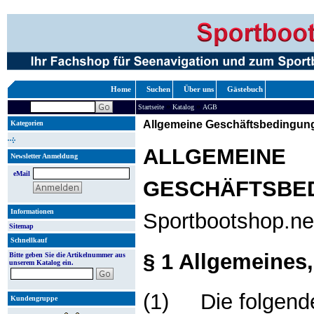
Home
Suchen
Über uns
Gästebuch
»
»
Startseite
Katalog
AGB
Allgemeine Geschäftsbedingun
Kategorien
ALLGEMEINE
Newsletter Anmeldung
eMail
GESCHÄFTSBE
Informationen
Sportbootshop.ne
Sitemap
Schnellkauf
§ 1 Allgemeines
Bitte geben Sie die Artikelnummer aus
unserem Katalog ein.
(1)
Die folgend
Kundengruppe