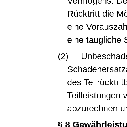
Vermögens. De
Rücktritt die M
eine Vorauszah
eine taugliche 
(2)
Unbeschade
Schadenersatza
des Teilrücktrit
Teilleistungen
abzurechnen u
§ 8 Gewährleist