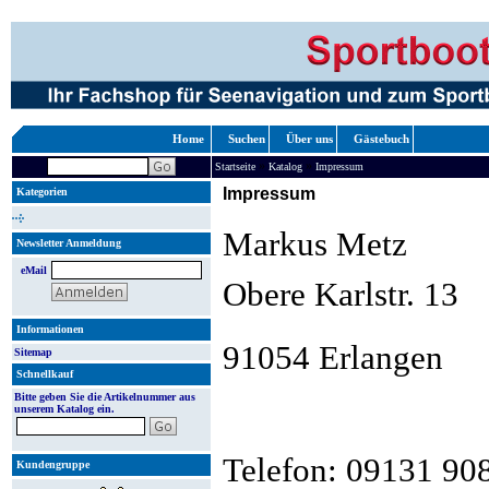
Home
Suchen
Über uns
Gästebuch
»
»
Startseite
Katalog
Impressum
Impressum
Kategorien
Markus Metz
Newsletter Anmeldung
eMail
Obere Karlstr. 13
Informationen
91054 Erlangen
Sitemap
Schnellkauf
Bitte geben Sie die Artikelnummer aus
unserem Katalog ein.
Telefon: 09131 90
Kundengruppe