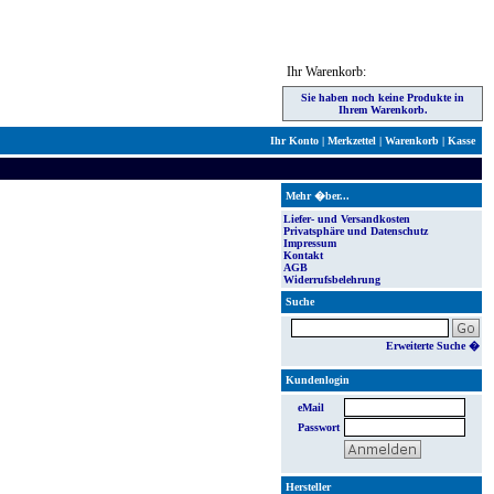
Ihr Warenkorb:
Sie haben noch keine Produkte in
Ihrem Warenkorb.
Ihr Konto
|
Merkzettel
|
Warenkorb
|
Kasse
Mehr �ber...
Liefer- und Versandkosten
Privatsphäre und Datenschutz
Impressum
Kontakt
AGB
Widerrufsbelehrung
Suche
Erweiterte Suche �
Kundenlogin
eMail
Passwort
Hersteller