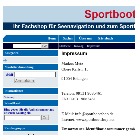
Home
Suchen
Über uns
Gästebuch
»
»
Startseite
Katalog
Impressum
Impressum
Kategorien
Markus Metz
Newsletter Anmeldung
Obere Karlstr. 13
eMail
91054 Erlangen
Informationen
Telefon: 09131 9085461
Sitemap
FAX 09131 9085461
Schnellkauf
Bitte geben Sie die Artikelnummer aus
unserem Katalog ein.
E-Mail: info@sportbootshop.de
Internet: www.sportbootshop.net
Umsatzsteuer-Identifikationsnummer gemäß
Kundengruppe