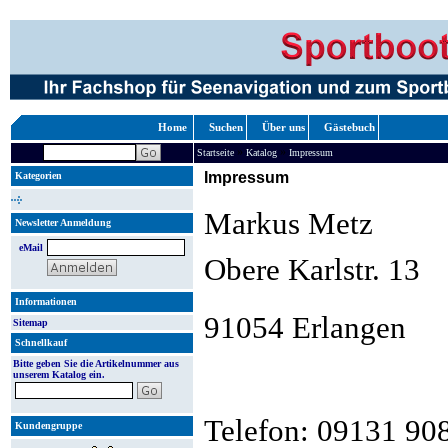
Home
Suchen
Über uns
Gästebuch
»
»
Startseite
Katalog
Impressum
Impressum
Kategorien
Markus Metz
Newsletter Anmeldung
eMail
Obere Karlstr. 13
Informationen
91054 Erlangen
Sitemap
Schnellkauf
Bitte geben Sie die Artikelnummer aus
unserem Katalog ein.
Telefon: 09131 90
Kundengruppe