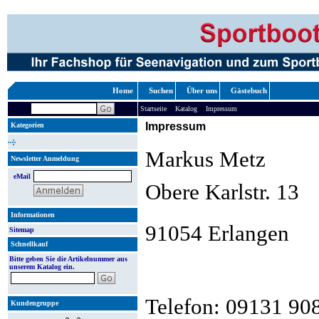
Home
Suchen
Über uns
Gästebuch
»
»
Startseite
Katalog
Impressum
Impressum
Kategorien
Markus Metz
Newsletter Anmeldung
eMail
Obere Karlstr. 13
Informationen
91054 Erlangen
Sitemap
Schnellkauf
Bitte geben Sie die Artikelnummer aus
unserem Katalog ein.
Telefon: 09131 90
Kundengruppe