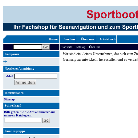
Home
Suchen
Über uns
Gästebuch
»
»
Startseite
Katalog
Über uns
Wir sind ein kleines Unternehmen, das sich zum Zie
Kategorien
Germany zu entwickeln, herzustellen und zu vertrei
Newsletter Anmeldung
eMail
Informationen
Sitemap
Schnellkauf
Bitte geben Sie die Artikelnummer aus
unserem Katalog ein.
Kundengruppe