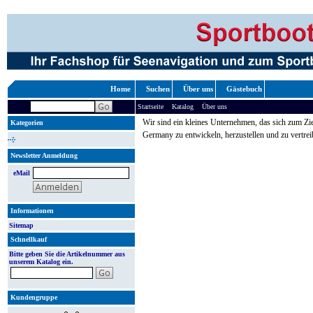
Home
Suchen
Über uns
Gästebuch
»
»
Startseite
Katalog
Über uns
Wir sind ein kleines Unternehmen, das sich zum Zie
Kategorien
Germany zu entwickeln, herzustellen und zu vertrei
Newsletter Anmeldung
eMail
Informationen
Sitemap
Schnellkauf
Bitte geben Sie die Artikelnummer aus
unserem Katalog ein.
Kundengruppe