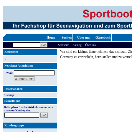
Home
Suchen
Über uns
Gästebuch
»
»
Startseite
Katalog
Über uns
Wir sind ein kleines Unternehmen, das sich zum Zie
Kategorien
Germany zu entwickeln, herzustellen und zu vertrei
Newsletter Anmeldung
eMail
Informationen
Sitemap
Schnellkauf
Bitte geben Sie die Artikelnummer aus
unserem Katalog ein.
Kundengruppe