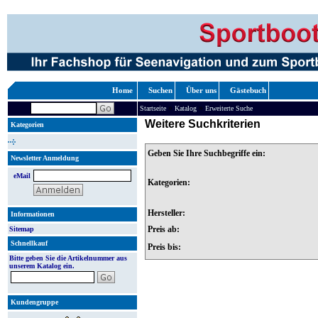
Home
Suchen
Über uns
Gästebuch
»
»
Startseite
Katalog
Erweiterte Suche
Weitere Suchkriterien
Kategorien
Geben Sie Ihre Suchbegriffe ein:
Newsletter Anmeldung
eMail
Kategorien:
Hersteller:
Informationen
Preis ab:
Sitemap
Schnellkauf
Preis bis:
Bitte geben Sie die Artikelnummer aus
unserem Katalog ein.
Kundengruppe