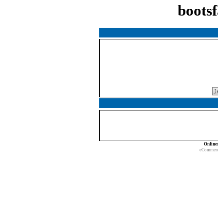
boots
Online
eCommerc