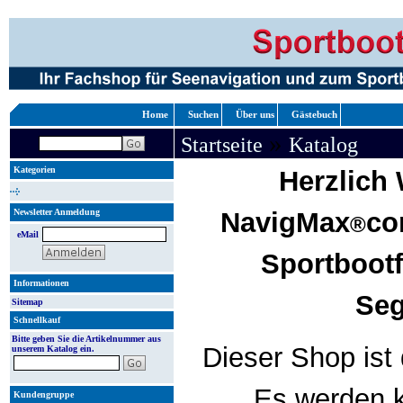
Home
Suchen
Über uns
Gästebuch
»
Startseite
Katalog
Kategorien
Herzlich
Newsletter Anmeldung
NavigMax
co
®
eMail
Sportboot
Informationen
Seg
Sitemap
Schnellkauf
Bitte geben Sie die Artikelnummer aus
Dieser Shop ist 
unserem Katalog ein.
Es werden k
Kundengruppe