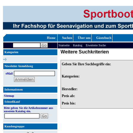
Home
Suchen
Über uns
Gästebuch
»
»
Startseite
Katalog
Erweiterte Suche
Weitere Suchkriterien
Kategorien
Geben Sie Ihre Suchbegriffe ein:
Newsletter Anmeldung
eMail
Kategorien:
Hersteller:
Informationen
Preis ab:
Sitemap
Schnellkauf
Preis bis:
Bitte geben Sie die Artikelnummer aus
unserem Katalog ein.
Kundengruppe