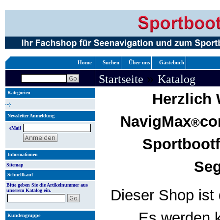
Home
Suchen
Über uns
Gästebuch
»
Startseite
Katalog
Kategorien
Herzlich
Newsletter Anmeldung
NavigMax
co
®
eMail
Sportboot
Informationen
Seg
Sitemap
Schnellkauf
Bitte geben Sie die Artikelnummer aus
Dieser Shop ist 
unserem Katalog ein.
Es werden k
Kundengruppe