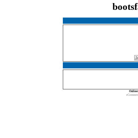
boots
Online
eCommerc