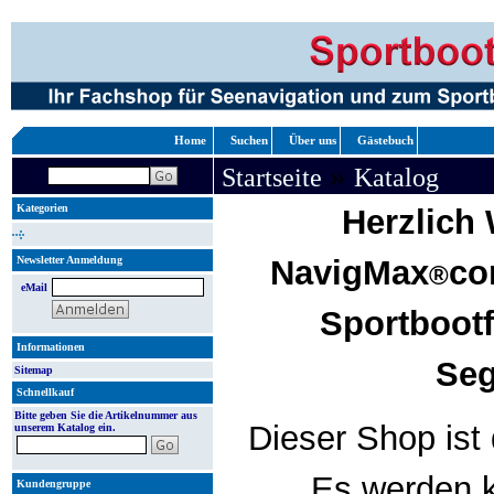
Home
Suchen
Über uns
Gästebuch
»
Startseite
Katalog
Kategorien
Herzlich
Newsletter Anmeldung
NavigMax
co
®
eMail
Sportboot
Informationen
Seg
Sitemap
Schnellkauf
Bitte geben Sie die Artikelnummer aus
Dieser Shop ist 
unserem Katalog ein.
Es werden k
Kundengruppe