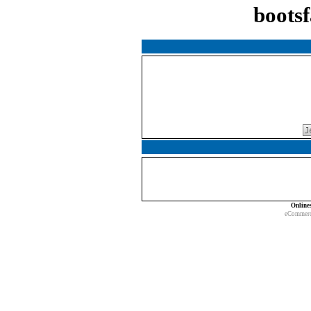
boots
Online
eCommerc